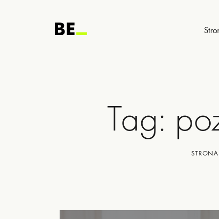
Stro
Tag: po