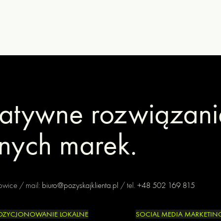
atywne rozwiązani
nych marek.
towice / mail:
biuro@pozyskajklienta.pl
/ tel.
+48 502 169 815
OZYCJONOWANIE LOKALNE
SOCIAL MEDIA MARKETING