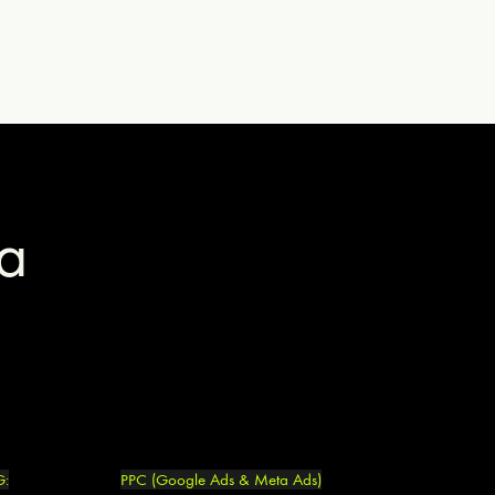
a
:
PPC (Google Ads & Meta Ads)