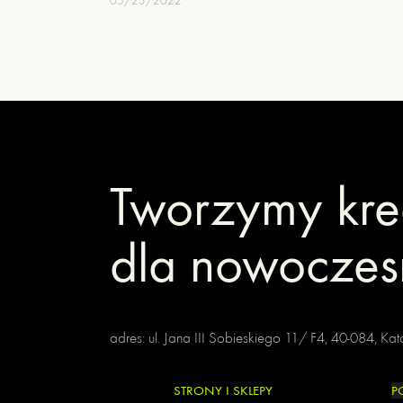
05/23/2022
Tworzymy kre
dla nowoczes
adres: ul. Jana III Sobieskiego 11/ F4, 40-084, Ka
STRONY I SKLEPY
P