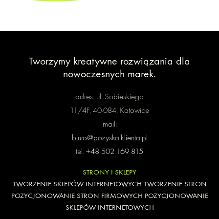
Tworzymy kreatywne rozwiązania
dla
nowoczesnych marek.
adres: ul. Sobieskiego
11/4F, 40-084, Katowice
mail:
biuro@pozyskajklienta.pl
tel.
+48 502 169 815
STRONY I SKLEPY
TWORZENIE SKLEPÓW INTERNETOWYCH
TWORZENIE STRON
POZYCJONOWANIE STRON FIRMOWYCH
POZYCJONOWANIE
SKLEPÓW INTERNETOWYCH