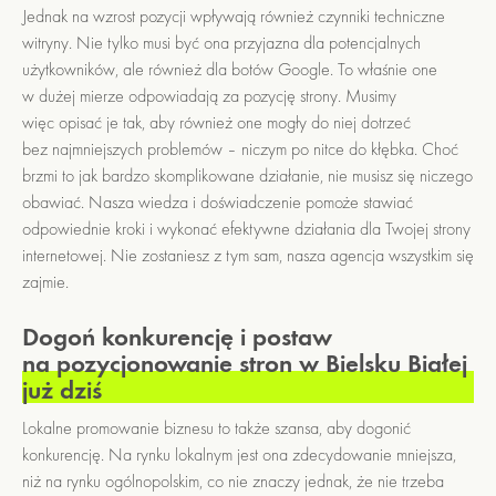
Jednak na wzrost pozycji wpływają również czynniki techniczne
witryny. Nie tylko musi być ona przyjazna dla potencjalnych
użytkowników, ale również dla botów Google. To właśnie one
w dużej mierze odpowiadają za pozycję strony. Musimy
więc opisać je tak, aby również one mogły do niej dotrzeć
bez najmniejszych problemów – niczym po nitce do kłębka. Choć
brzmi to jak bardzo skomplikowane działanie, nie musisz się niczego
obawiać. Nasza wiedza i doświadczenie pomoże stawiać
odpowiednie kroki i wykonać efektywne działania dla Twojej strony
internetowej. Nie zostaniesz z tym sam, nasza agencja wszystkim się
zajmie.
Dogoń konkurencję i postaw
na pozycjonowanie stron w Bielsku Białej
już dziś
Lokalne promowanie biznesu to także szansa, aby dogonić
konkurencję. Na rynku lokalnym jest ona zdecydowanie mniejsza,
niż na rynku ogólnopolskim, co nie znaczy jednak, że nie trzeba