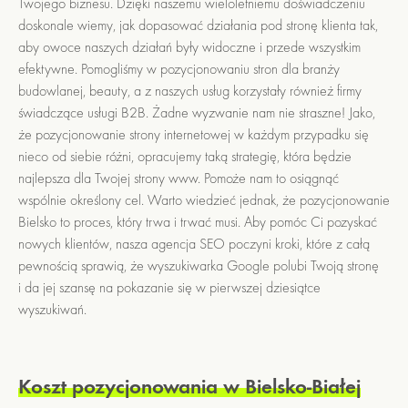
Twojego biznesu. Dzięki naszemu wieloletniemu doświadczeniu
doskonale wiemy, jak dopasować działania pod stronę klienta tak,
aby owoce naszych działań były widoczne i przede wszystkim
efektywne. Pomogliśmy w pozycjonowaniu stron dla branży
budowlanej, beauty, a z naszych usług korzystały również firmy
świadczące usługi B2B. Żadne wyzwanie nam nie straszne! Jako,
że pozycjonowanie strony internetowej w każdym przypadku się
nieco od siebie różni, opracujemy taką strategię, która będzie
najlepsza dla Twojej strony www. Pomoże nam to osiągnąć
wspólnie określony cel. Warto wiedzieć jednak, że pozycjonowanie
Bielsko to proces, który trwa i trwać musi. Aby pomóc Ci pozyskać
nowych klientów, nasza agencja SEO poczyni kroki, które z całą
pewnością sprawią, że wyszukiwarka Google polubi Twoją stronę
i da jej szansę na pokazanie się w pierwszej dziesiątce
wyszukiwań.
Koszt pozycjonowania w Bielsko-Białej