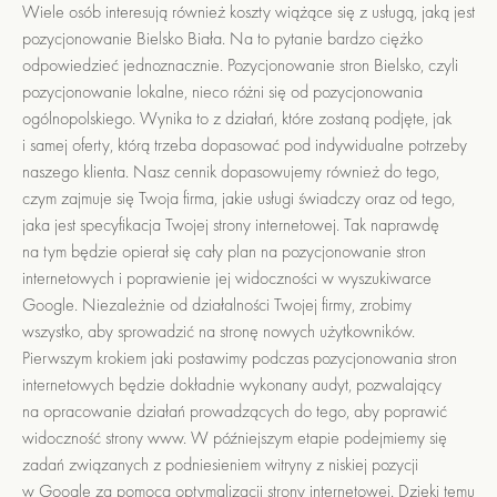
Wiele osób interesują również koszty wiążące się z usługą, jaką jest
pozycjonowanie Bielsko Biała. Na to pytanie bardzo ciężko
odpowiedzieć jednoznacznie. Pozycjonowanie stron Bielsko, czyli
pozycjonowanie lokalne, nieco różni się od pozycjonowania
ogólnopolskiego. Wynika to z działań, które zostaną podjęte, jak
i samej oferty, którą trzeba dopasować pod indywidualne potrzeby
naszego klienta. Nasz cennik dopasowujemy również do tego,
czym zajmuje się Twoja firma, jakie usługi świadczy oraz od tego,
jaka jest specyfikacja Twojej strony internetowej. Tak naprawdę
na tym będzie opierał się cały plan na pozycjonowanie stron
internetowych i poprawienie jej widoczności w wyszukiwarce
Google. Niezależnie od działalności Twojej firmy, zrobimy
wszystko, aby sprowadzić na stronę nowych użytkowników.
Pierwszym krokiem jaki postawimy podczas pozycjonowania stron
internetowych będzie dokładnie wykonany audyt, pozwalający
na opracowanie działań prowadzących do tego, aby poprawić
widoczność strony www. W późniejszym etapie podejmiemy się
zadań związanych z podniesieniem witryny z niskiej pozycji
w Google za pomocą optymalizacji strony internetowej. Dzięki temu