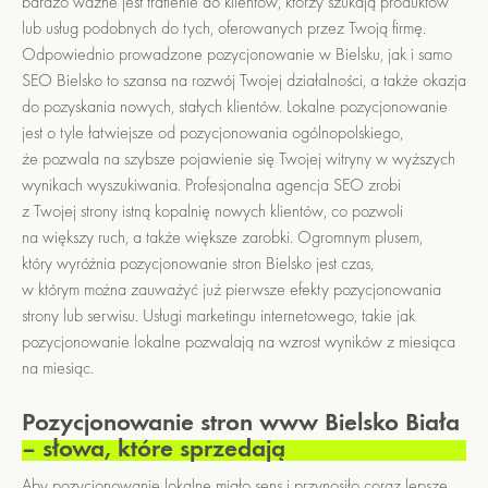
bardzo ważne jest trafienie do klientów, którzy szukają produktów
lub usług podobnych do tych, oferowanych przez Twoją firmę.
Odpowiednio prowadzone pozycjonowanie w Bielsku, jak i samo
SEO Bielsko to szansa na rozwój Twojej działalności, a także okazja
do pozyskania nowych, stałych klientów. Lokalne pozycjonowanie
jest o tyle łatwiejsze od pozycjonowania ogólnopolskiego,
że pozwala na szybsze pojawienie się Twojej witryny w wyższych
wynikach wyszukiwania. Profesjonalna agencja SEO zrobi
z Twojej strony istną kopalnię nowych klientów, co pozwoli
na większy ruch, a także większe zarobki. Ogromnym plusem,
który wyróżnia pozycjonowanie stron Bielsko jest czas,
w którym można zauważyć już pierwsze efekty pozycjonowania
strony lub serwisu. Usługi marketingu internetowego, takie jak
pozycjonowanie lokalne pozwalają na wzrost wyników z miesiąca
na miesiąc.
Pozycjonowanie stron www Bielsko Biała
– słowa, które sprzedają
Aby pozycjonowanie lokalne miało sens i przynosiło coraz lepsze