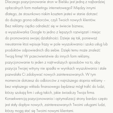
Dlaczego pozycjonowanie stron w Bielsku jest jedną z najbardziej
opłacalnych form marketingu internetowego? Między innymi
dlatego, że stosunkowo niskim kosztem jesteś w stanie dotrzeć
do dużego grona odbiorców, czyli Twoich nowych klientów.
Bez reklamy ciężko odnaleźć się w świecie biznesu,
a wyszukiwarka Google to jedno z lepszych rozwiązań i miejsc
do promowania swojej działalności. Dzieje się tak, ponieważ
nieustannie ktoś wpisuje frazy w pole wyszukiwania i szuka usług lub
produktów odpowiednich dla siebie. Dzięki temu może znaleźć
Twoją firmę! W przeciwieństwie do innych form reklamy,
pozycjonowanie to jeden z najtrwalszych sposobów na to, aby
pozycja Twojej witryny nie spadła w wynikach wyszukiwania i stale
pozwalała Ci zdobywać nowych zainteresowanych. W tym
momencie dotrzesz do odbiorców z najniższego stopnia reklamy –
bez większego wkładu finansowego będziesz mógł trafić do ludzi,
którzy szukają firm i usług takich, jakie świadczy Twoja firma.
Konsekwencją pozycjonowania i optymalizacji strony bardzo często
jest stały dopływ nowych, zainteresowanych Twoimi usługami ludzi,
którzy mogą stać się Twoimi nowymi klientami.