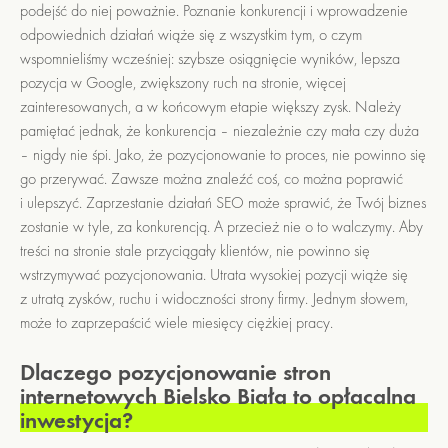
podejść do niej poważnie. Poznanie konkurencji i wprowadzenie
odpowiednich działań wiąże się z wszystkim tym, o czym
wspomnieliśmy wcześniej: szybsze osiągnięcie wyników, lepsza
pozycja w Google, zwiększony ruch na stronie, więcej
zainteresowanych, a w końcowym etapie większy zysk. Należy
pamiętać jednak, że konkurencja – niezależnie czy mała czy duża
– nigdy nie śpi. Jako, że pozycjonowanie to proces, nie powinno się
go przerywać. Zawsze można znaleźć coś, co można poprawić
i ulepszyć. Zaprzestanie działań SEO może sprawić, że Twój biznes
zostanie w tyle, za konkurencją. A przecież nie o to walczymy. Aby
treści na stronie stale przyciągały klientów, nie powinno się
wstrzymywać pozycjonowania. Utrata wysokiej pozycji wiąże się
z utratą zysków, ruchu i widoczności strony firmy. Jednym słowem,
może to zaprzepaścić wiele miesięcy ciężkiej pracy.
Dlaczego pozycjonowanie stron
internetowych Bielsko Biała to opłacalna
inwestycja?