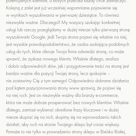
potencjalnych klientów, o których przecież każdy chce zawalczyć.
Kolejną z zalet jest już wcześniej wspomniane pojawienie się
w wynikach wyszukiwania w pierwszej dziesiątce. To również
niezwykle ważne. Dlaczego? My wszyscy szukając konkretnej
usługi lub rzeczy przeglądamy w dużej mierze tylko pierwszą stronę
wyszukiwarki Google. Jeśli Twoja strona pojawi się właśnie na niej,
jest wysokie prawdopodobieństwo, że osoba szukająca podobnych
usług do tych, które oferuje Twoja firma odwiedzi stronę, co może
sprawić, że zyskasz nowego klienta. Właśnie dlatego, analiza
i dobór odpowiednich słów, jak i przygotowanie treści na stronę jest
bardzo ważne dla pozycji Twojej strony, lecz spokojnie –
nie zostawimy Cię z tym samego! Odpowiednio dobrane działania
pod kątem pozycjonowania strony www sprawią, że pojawi się
na niej ruch. Jest on niezwykle ważny dla branży e-commerce,
która nie może dobrze prosperować bez nowych klientów. Właśnie
dlatego, zamiast wybierać określone frazy kluczowe i w dużej
mierze skupiać się na nich, skupimy się na wprowadzeniu takich
działań, aby ruch na stronie Twojego sklepu był coraz większy.
Pomoże to nie tylko w prowadzeniu strony sklepu w Bielsko Białej,