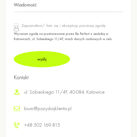
Zapoznałem/- łam się i akceptuję poniższą zgodę
Wyrażam zgodę na przetwarzanie przez Be Perfect z siedzibą w
Katowicach, ul. Sobieskiego 11/4F, moich danych osobowych w celu
wykonania bezpłatnej analizy, przekazanej za pośrednictwem kanałów
komunikacji, które wskazałem/am w formularzu, zgodnie z wymogami
ogólnego rozporządzenia o ochronie danych osobowych z dnia 27
kwietnia 2016 r.
Ponadto oświadczam, iż zostałem poinformowany o możliwości wycofania
udzielonej zgody w każdym momencie oraz o tym, że wycofanie zgody
nie wpływa na zgodność z prawem przetwarzania, którego dokonano na
Kontakt
podstawie zgody przed jej wycofaniem.
ul. Sobieskiego 11/4F, 40-084, Katowice
biuro@pozyskajklienta.pl
+48 502 169 815