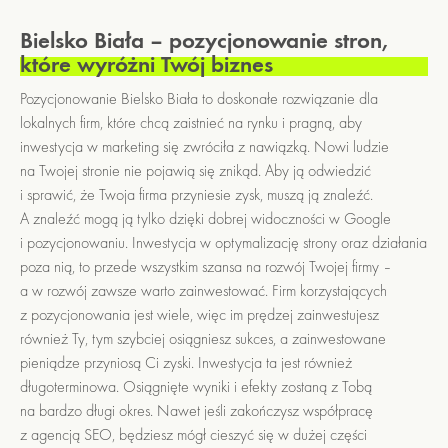
Bielsko Biała – pozycjonowanie stron,
które wyróżni Twój biznes
Pozycjonowanie Bielsko Biała to doskonałe rozwiązanie dla
lokalnych firm, które chcą zaistnieć na rynku i pragną, aby
inwestycja w marketing się zwróciła z nawiązką. Nowi ludzie
na Twojej stronie nie pojawią się znikąd. Aby ją odwiedzić
i sprawić, że Twoja firma przyniesie zysk, muszą ją znaleźć.
A znaleźć mogą ją tylko dzięki dobrej widoczności w Google
i pozycjonowaniu. Inwestycja w optymalizację strony oraz działania
poza nią, to przede wszystkim szansa na rozwój Twojej firmy –
a w rozwój zawsze warto zainwestować. Firm korzystających
z pozycjonowania jest wiele, więc im prędzej zainwestujesz
również Ty, tym szybciej osiągniesz sukces, a zainwestowane
pieniądze przyniosą Ci zyski. Inwestycja ta jest również
długoterminowa. Osiągnięte wyniki i efekty zostaną z Tobą
na bardzo długi okres. Nawet jeśli zakończysz współpracę
z agencją SEO, będziesz mógł cieszyć się w dużej części