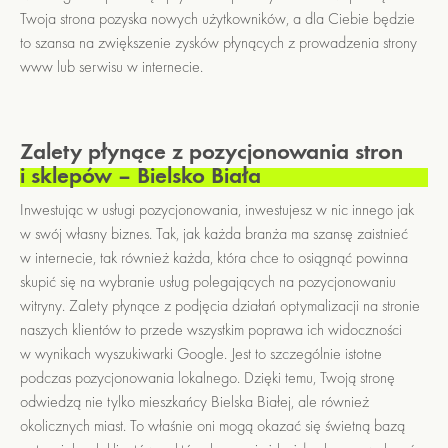
Twoja strona pozyska nowych użytkowników, a dla Ciebie będzie
to szansa na zwiększenie zysków płynących z prowadzenia strony
www lub serwisu w internecie.
Zalety płynące z pozycjonowania stron
i sklepów – Bielsko Biała
Inwestując w usługi pozycjonowania, inwestujesz w nic innego jak
w swój własny biznes. Tak, jak każda branża ma szansę zaistnieć
w internecie, tak również każda, która chce to osiągnąć powinna
skupić się na wybranie usług polegających na pozycjonowaniu
witryny. Zalety płynące z podjęcia działań optymalizacji na stronie
naszych klientów to przede wszystkim poprawa ich widoczności
w wynikach wyszukiwarki Google. Jest to szczególnie istotne
podczas pozycjonowania lokalnego. Dzięki temu, Twoją stronę
odwiedzą nie tylko mieszkańcy Bielska Białej, ale również
okolicznych miast. To właśnie oni mogą okazać się świetną bazą