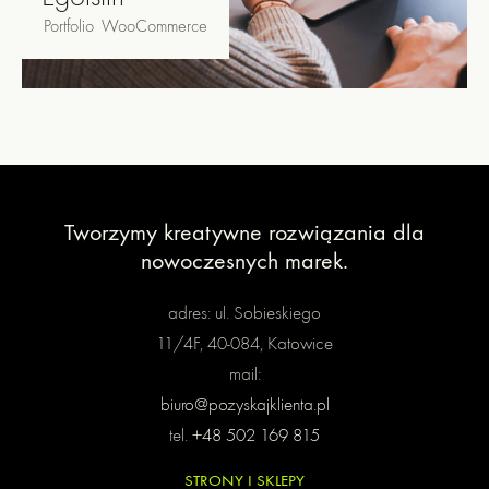
Portfolio
,
WooCommerce
Tworzymy kreatywne rozwiązania
dla
nowoczesnych marek.
adres: ul. Sobieskiego
11/4F, 40-084, Katowice
mail:
biuro@pozyskajklienta.pl
tel.
+48 502 169 815
STRONY I SKLEPY