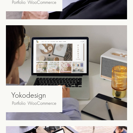
Portfolio
,
WooCommerce
Yokodesign
Portfolio
,
WooCommerce