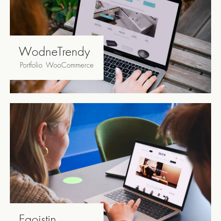
WodneTrendy
Portfolio
,
WooCommerce
Egoistin