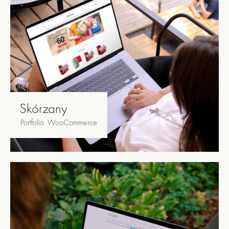
Skórzany
Portfolio
,
WooCommerce