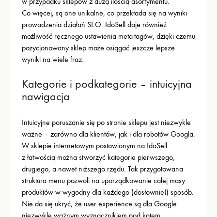
w przypadku sklepów z dużą ilością asortymentu.
Co więcej, są one unikalne, co przekłada się na wyniki
prowadzenia działań SEO. IdoSell daje również
możliwość ręcznego ustawienia meta-tagów, dzięki czemu
pozycjonowany sklep może osiągać jeszcze lepsze
wyniki na wiele fraz.
Kategorie i podkategorie – intuicyjna
nawigacja
Intuicyjne poruszanie się po stronie sklepu jest niezwykle
ważne – zarówno dla klientów, jak i dla robotów Googla.
W sklepie internetowym postawionym na IdoSell
z łatwością można stworzyć kategorie pierwszego,
drugiego, a nawet niższego rzędu. Tak przygotowana
struktura menu pozwoli na uporządkowanie całej masy
produktów w wygodny dla każdego (dosłownie!) sposób.
Nie da się ukryć, że user experience są dla Google
niezwykle ważnym wyznacznikiem pod kątem