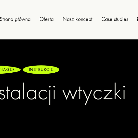
Strona główna
Oferta
Nasz koncept
Case studies
ANAGER
INSTRUKCJE
nstalacji wtyczki