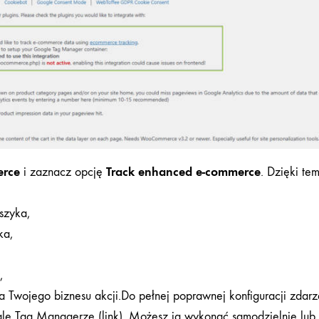
rce
Track enhanced e-commerce
i zaznacz opcję
. Dzięki te
szyka,
ka,
,
la Twojego biznesu akcji.Do pełnej poprawnej konfiguracji zda
gle Tag Managerze (
link
). Możesz ją wykonać samodzielnie lub 