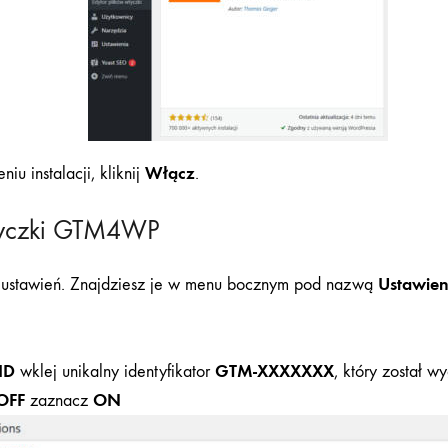
Włącz
iu instalacji, kliknij
.
wtyczki GTM4WP
Ustawien
ej ustawień. Znajdziesz je w menu bocznym pod nazwą
ID
GTM-XXXXXXX
wklej unikalny identyfikator
, który został 
/OFF
ON
zaznacz