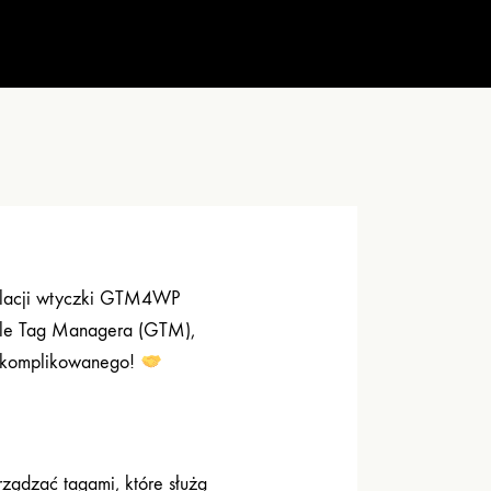
stalacji wtyczki GTM4WP
ogle Tag Managera (GTM),
c skomplikowanego!
ządzać tagami, które służą