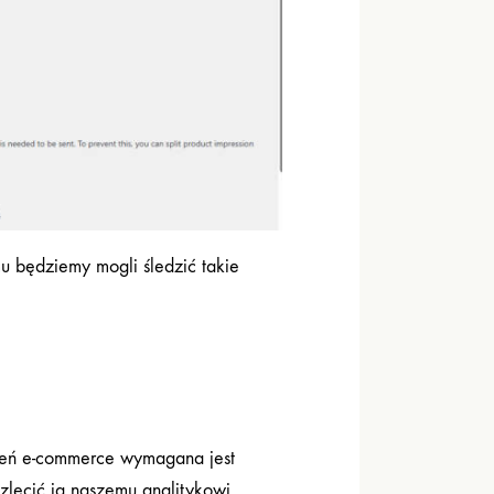
mu będziemy mogli śledzić takie
rzeń e-commerce wymagana jest
zlecić ją naszemu analitykowi.