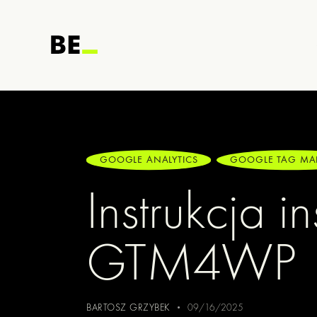
GOOGLE ANALYTICS
GOOGLE TAG M
Instrukcja i
GTM4WP
BARTOSZ GRZYBEK
09/16/2025