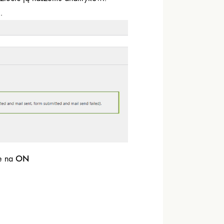
.
ON
e na