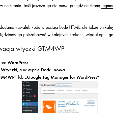
na stronie. Jeśli jeszcze go nie masz, przejdź na stronę
tagma
 dodania kawałek kodu w postaci kodu HTML, ale także unikalny
 Będziemy go potrzebować w kolejnych krokach, więc skopiuj go
ktywacja wtyczki GTM4WP
WordPress
atora
.
Wtyczki
Dodaj nową
z
, a następnie
.
TM4WP”
„Google Tag Manager for WordPress”
lub
.